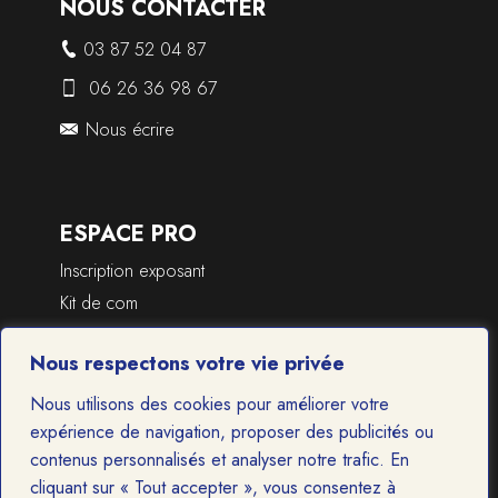
NOUS CONTACTER
03 87 52 04 87
06 26 36 98 67
Nous écrire
ESPACE PRO
Inscription exposant
Kit de com
Dossier de presse
Nous respectons votre vie privée
Nous utilisons des cookies pour améliorer votre
Membre de la 2FPCO
expérience de navigation, proposer des publicités ou
FÉDÉRATION FRANÇAISE DES
contenus personnalisés et analyser notre trafic. En
PROFESSIONNELS DE
cliquant sur « Tout accepter », vous consentez à